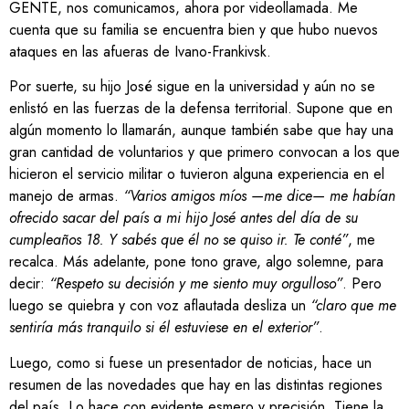
GENTE, nos comunicamos, ahora por videollamada. Me
cuenta que su familia se encuentra bien y que hubo nuevos
ataques en las afueras de Ivano-Frankivsk.
Por suerte, su hijo José sigue en la universidad y aún no se
enlistó en las fuerzas de la defensa territorial. Supone que en
algún momento lo llamarán, aunque también sabe que hay una
gran cantidad de voluntarios y que primero convocan a los que
hicieron el servicio militar o tuvieron alguna experiencia en el
manejo de armas.
“Varios amigos míos —me dice— me habían
ofrecido sacar del país a mi hijo José antes del día de su
cumpleaños 18. Y sabés que él no se quiso ir. Te conté”
, me
recalca. Más adelante, pone tono grave, algo solemne, para
decir:
“Respeto su decisión y me siento muy orgulloso”
. Pero
luego se quiebra y con voz aflautada desliza un
“claro que me
sentiría más tranquilo si él estuviese en el exterior”
.
Luego, como si fuese un presentador de noticias, hace un
resumen de las novedades que hay en las distintas regiones
del país. Lo hace con evidente esmero y precisión. Tiene la