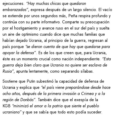
ejecuciones.
“Hay muchas chicas que quedaron
embarazadas”
, expresa después de un largo silencio. El vacío
se extiende por unos segundos más, Peña respira profundo y
continúa con su parte informativo. Comparte su preocupación
por el hostigamiento y avance ruso en el sur del país y suelta
un aire de optimismo cuando dice que muchas familias que
habían dejado Ucrania, al principio de la guerra, regresan al
país porque
“se dieron cuenta de que hay que quedarse para
apoyar la defensa”
. Es de los que creen que, para Ucrania,
éste es un momento crucial como nación independiente.
“Esta
guerra deja bien claro que Ucrania no quiere ser esclava de
Rusia”
, apunta lentamente, como separando sílabas.
Sostiene que Putin subestimó la capacidad de defensa de
Ucrania y explica que
“el país viene preparándose desde hace
ocho años, después de la primera invasión a Crimea y a la
región de Donbás”
. También dice que el exespía de la
KGB
“minimizó el amor a la patria que siente el pueblo
ucraniano”
y que se sabía que todo esto podía suceder.