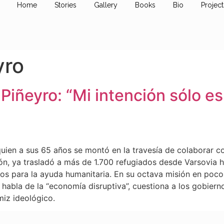
Home
Stories
Gallery
Books
Bio
Project
yro
ñeyro: “Mi intención sólo es 
 quien a sus 65 años se montó en la travesía de colaborar c
ón, ya trasladó a más de 1.700 refugiados desde Varsovia 
mos para la ayuda humanitaria. En su octava misión en p
habla de la “economía disruptiva”, cuestiona a los gobierno
iz ideológico.